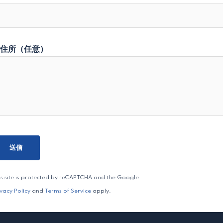
住所（任意）
is site is protected by reCAPTCHA and the Google
ivacy Policy
and
Terms of Service
apply.