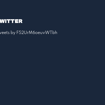
WITTER
weets by F52UrM6oeuvWTbh